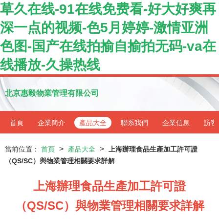
草久在线-91在线免费看-好大好爽再
深一点的视频-色5月婷婷-激情亚洲
色图-国产在线拍揄自揄拍无码-va在
线播放-久操热线
北京惠毅物業管理有限公司
首頁
企業簡介
產品大全
聯系我們
企業信息
訪客
>
>
當前位置：
首頁
產品大全
上海辦理食品生產加工許可證
（QS/SC）與物業管理相關要求詳解
上海辦理食品生產加工許可證
（QS/SC）與物業管理相關要求詳解