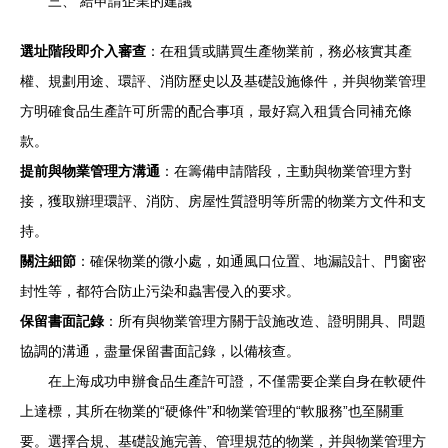
三、 給申請企業的建議
選址階段即介入審查
：在租賃或購買生產物業前，務必核實其產
權、規劃用途、環評、消防歷史以及基礎設施條件，并與物業管理
方明確食品生產許可所需的配合事項，最好寫入租賃合同補充條
款。
提前與物業管理方溝通
：在籌備申請階段，主動與物業管理方對
接，獲取辦理環評、消防、房屋性質證明等所需的物業方文件和支
持。
關注細節
：確保物業的微小處，如通風口位置、地漏設計、門窗密
封性等，都符合防止污染和蟲害侵入的要求。
保留書面記錄
：所有與物業管理方關于設施改造、證明開具、問題
協調的溝通，盡量保留書面記錄，以備核查。
在上海成功申辦食品生產許可證，不僅需要企業自身在軟硬件
上達標，其所在物業的“硬條件”和物業管理的“軟服務”也至關重
要。選擇合規、基礎設施完善、管理規范的物業，并與物業管理方