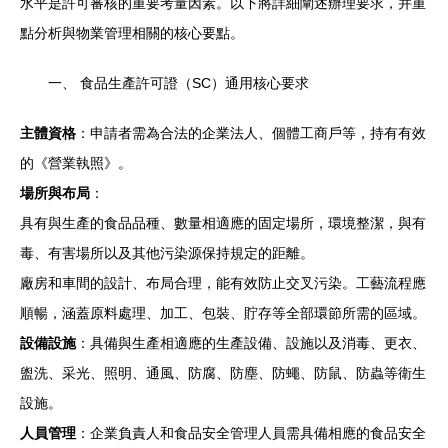
水平是許可審核的重要考量因素。以下將詳細闡述辦理要求，并重
點分析與物業管理相關的核心要點。
一、 食品生產許可證（SC）通用核心要求
主體資格
：申請者需為合法的企業法人、個體工商戶等，持有有效
的《營業執照》。
場所與布局
：
具有與生產的食品品種、數量相適應的固定場所，環境整潔，與有
毒、有害場所以及其他污染源保持規定的距離。
廠房和車間的設計、布局合理，能有效防止交叉污染。工藝流程應
順暢，涵蓋原料處理、加工、包裝、貯存等全部環節所需的區域。
設備設施
：具備與生產相適應的生產設備、設施以及消毒、更衣、
盥洗、采光、照明、通風、防腐、防塵、防蠅、防鼠、防蟲等衛生
設施。
人員管理
：企業負責人和食品安全管理人員需具備相應的食品安全