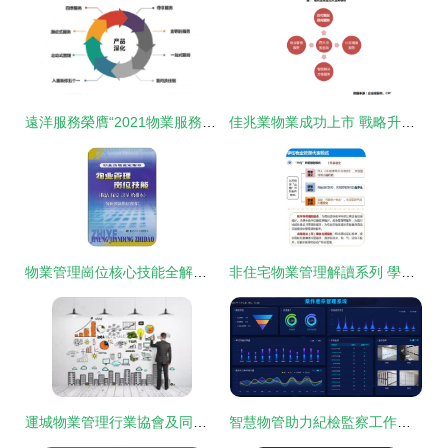
遠洋服務榮膺“2021物業服務力百強企業”，多元業態協同發展彰顯綜合實力
佳兆業物業成功上市 戰略升級，聚焦增值服務與智能科技的未來藍圖
物業管理崗位核心技能全解析 從保潔保安到房屋與給排水的專業管理
非住宅物業管理解讀系列 學校物業管理的專業化與企業化之路
運城物業管理行業協會及同行專家蒞臨五洲物業指導交流
智慧物管助力紀檢監察工作提質增效——海鄰科物管系列產品在紀委監察委的應用案例分享