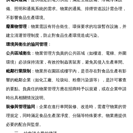
備、照明和通風系統的需求。物業的通風、排煙管道設計需合理，
不影響食品生產環境。
廢棄物管理
：物業需設有符合衛生、環保要求的垃圾暫存設施，并
建立清運管理制度，防止對食品生產環境造成污染。
環境與衛生的協同管理
：
公共區域衛生
：物業管理方負責的公共區域（如樓道、電梯、外圍
環境）必須保持清潔，有效控制蟲害鼠害，避免其侵入生產車間。
毗鄰行業限制
：物業所在園區或樓宇內，是否存在對食品生產有影
響的毗鄰企業（如化工廠、垃圾站、粉塵污染源等），是許可審查
的要點。負責任的物業管理方應在招商時予以規避，或在企業申請
時出具相關情況說明。
裝修與管理協同
：企業在進行車間裝修、改造時，需遵守物業的管
理規定，同時滿足食品生產潔凈度、分隔等特殊要求。物業應提供
必要的配合與監督。